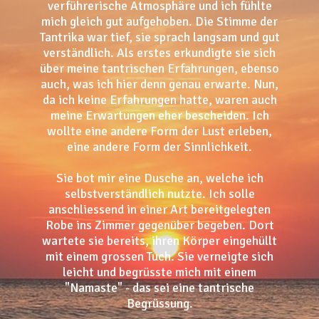
verführerische Atmosphäre und ich fühlte
mich gleich gut aufgehoben. Die Stimme der
Tantrika war tief, sie sprach langsam und gut
verständlich. Als erstes erkundigte sie sich
über meine tantrischen Erfahrungen, ebenso
auch, was ich hier denn genau erwarte. Nun,
da ich keine Erfahrungen hatte, waren auch
meine Erwartungen eher bescheiden. Ich
wollte eine andere Form der Lust erleben,
eine andere Form der Sinnlichkeit.
Sie bot mir eine Dusche an, welche ich
selbstverständlich nutzte. Ich solle
anschliessend in einer Art bereitgelegten
Robe ins Zimmer gegenüber begeben. Dort
wartete sie bereits, ihren Körper eingehüllt
mit einem grossen Tuch. Sie verneigte sich
leicht und begrüsste mich mit einem
"Namaste" - das sei eine tantrische
Begrüssung.